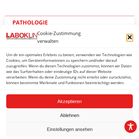
PATHOLOGIE
Cookie-Zustimmung
Pathohistologie
verwalten
Immunhistologie
Um dir ein optimales Erlebnis zu bieten, verwenden wir Technologien wie
Zytologie
Cookies, um Geräteinformationen zu speichern und/oder darauf
zuzugreifen. Wenn du diesen Technologien zustimmst, können wir Daten
wie das Surfverhalten oder eindeutige IDs auf dieser Website
Lymphozyten-Klonalität
verarbeiten. Wenn du deine Zustimmung nicht erteilst oder zurückziehst,
können bestimmte Merkmale und Funktionen beeinträchtigt werden.
Tumorgenetische Tests
Akzeptieren
Ablehnen
Einstellungen ansehen
2026 © LABOKLIN GMBH & CO. KG |
Impressum
|
AGBs
|